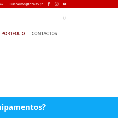
42
luiscarmo@totalav.pt
PORTFOLIO
CONTACTOS
quipamentos?