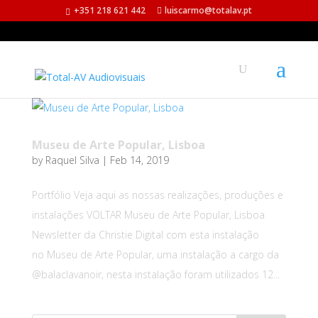
+351 218 621 442
luiscarmo@totalav.pt
Museu de Arte Popular, Lisboa
by
Raquel Silva
|
Feb 14, 2019
Portfólio Veja aqui as nossas realizações, produções e
instalações VOLTAR Museu de Arte Popular, Lisboa
Newsletter da Christie Digital com esta instalação
no Museu de Arte Popular, uma instalação a cargo da
@balaclavanoir, nesta instalação foram utilizados 12...