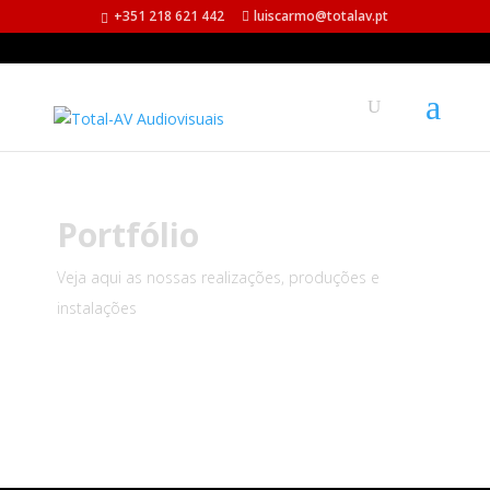
+351 218 621 442
luiscarmo@totalav.pt
Portfólio
Veja aqui as nossas realizações, produções e
instalações
VOLTAR